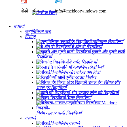
पता
ईमेल
शेडोंग, चीन
info@meidoorwindows.com
उत्पादों
एल्युमिनियम बाड़
विंडोज़
शामियाना खिड़कियाँ
बे और बो खिड़कियाँ
झुकने और मुड़ने वाली
खिड़कियाँ
केसमेंट खिड़कियाँ
स्लाइडिंग खिड़कियाँ
द्वि-फोल्डिंग और फोल्ड अप विंडो
क्रैंक आउट विंडोज़
सिंगल और
डबल हंग खिड़कियाँ
कोने की खिड़कियाँ
चित्र खिड़कियाँ
विशेष आकार वाली खिड़कियाँ
दरवाजे
द्वि-फोल्डिंग दरवाजे