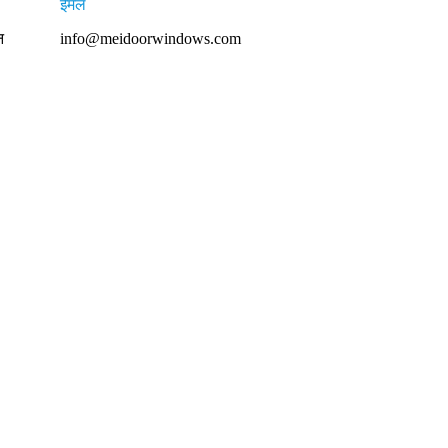
ईमेल
न
info@meidoorwindows.com