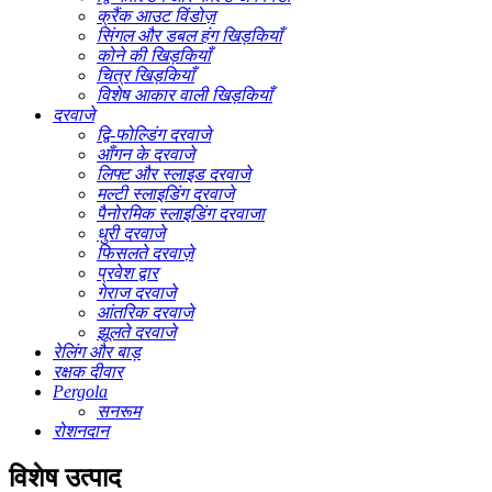
क्रैंक आउट विंडोज़
सिंगल और डबल हंग खिड़कियाँ
कोने की खिड़कियाँ
चित्र खिड़कियाँ
विशेष आकार वाली खिड़कियाँ
दरवाजे
द्वि-फोल्डिंग दरवाजे
आँगन के दरवाजे
लिफ्ट और स्लाइड दरवाजे
मल्टी स्लाइडिंग दरवाजे
पैनोरमिक स्लाइडिंग दरवाजा
धुरी दरवाजे
फिसलते दरवाज़े
प्रवेश द्वार
गेराज दरवाजे
आंतरिक दरवाजे
झूलते दरवाजे
रेलिंग और बाड़
रक्षक दीवार
Pergola
सनरूम
रोशनदान
विशेष उत्पाद