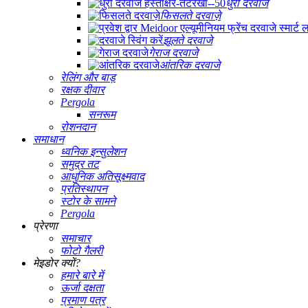
धुरी दरवाजे
फिसलते दरवाज़े
झूलते दरवाजे
गेराज दरवाजे
आंतरिक दरवाजे
रेलिंग और बाड़
रक्षक दीवार
Pergola
सनरूम
रोशनदान
समाधान
ध्वनिक इन्सुलेशन
समुद्र तट
आधुनिक अतिसूक्ष्मवाद
प्रतिस्थापन
स्टोर के सामने
Pergola
प्रेरणा
समाचार
फोटो गैलरी
मेइडोर क्यों?
हमारे बारे में
ऊर्जा दक्षता
प्रमाण पत्र