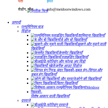
पता
ईमेल
शेडोंग, चीन
info@meidoorwindows.com
उत्पादों
एल्युमिनियम बाड़
विंडोज़
शामियाना खिड़कियाँ
बे और बो खिड़कियाँ
झुकने और मुड़ने वाली
खिड़कियाँ
केसमेंट खिड़कियाँ
स्लाइडिंग खिड़कियाँ
द्वि-फोल्डिंग और फोल्ड अप विंडो
क्रैंक आउट विंडोज़
सिंगल और
डबल हंग खिड़कियाँ
कोने की खिड़कियाँ
चित्र खिड़कियाँ
विशेष आकार वाली खिड़कियाँ
दरवाजे
द्वि-फोल्डिंग दरवाजे