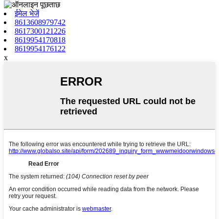
ईमेल भेजें
8613608979742
8617300121226
8619954170818
8619954176122
x